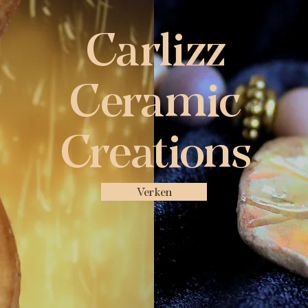
Carlizz
Ceramic
Creations
Verken