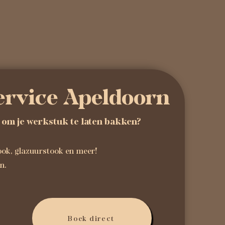
ervice Apeldoorn
k om je werkstuk te laten bakken?
ook, glazuurstook en meer!
en.
Boek direct