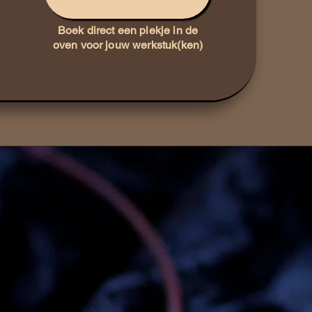
Boek direct een plekje in de
oven voor jouw werkstuk(ken)