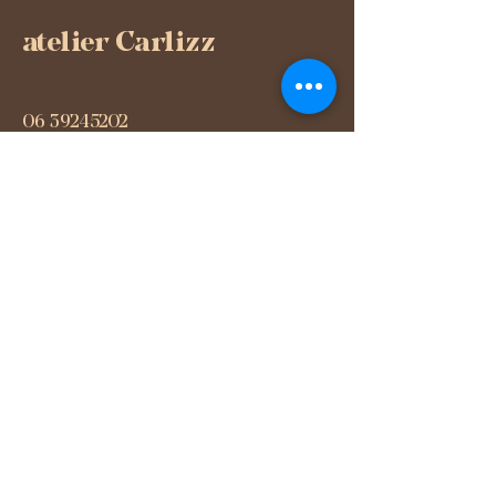
atelier Carlizz
06 39245202
Atelier-carlizz@outlook.com
Apeldoorn, Nederland
Privacybeleid
Disclaimer
Algemene voorwaarden
Verzendbeleid
© 2026 by atelier Carlizz. Powered and