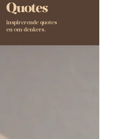
Quotes
inspirerende quotes
en om-denkers.