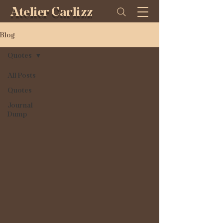
Atelier Carlizz
Blog
Quotes
All Posts
Quotes
Journal
Dump