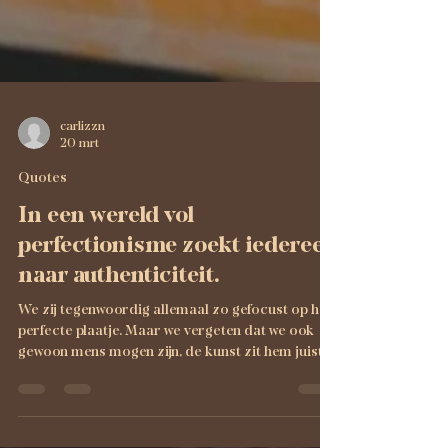
carlizzn
20 mrt
Quotes
In een wereld vol
perfectionisme zoekt iedereen
naar authenticiteit.
We zij tegenwoordig allemaal zo gefocust op het
perfecte plaatje. Maar we vergeten dat we ook
gewoon mens mogen zijn, de kunst zit hem juist in
het imperfecte. Zelfs de beste pottenbakker heeft
nog nooit zijn perfecte potje gedraaid. Ik zelf leef